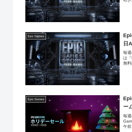
布され.
Ep
Epic Games
日A
毎週
は『K
無料配.
Ep
Epic Games
ー
毎週
Ga
午前1