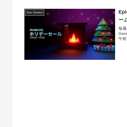
Ep
Epic Games
ー
毎週
Ga
午前1