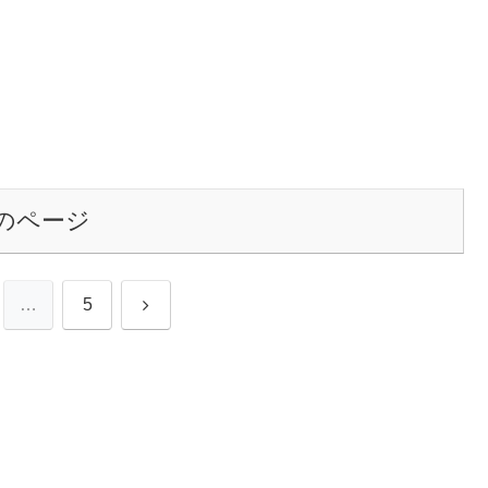
のページ
次
…
5
へ