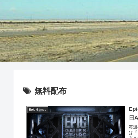
無料配布
Ep
Epic Games
日A
毎週
は『F