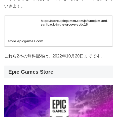
いきます。
https://store.epicgames.com/ja/p/toejam-and-
earl-back-in-the-groove-cddc16
store.epicgames.com
これら2本の無料配布は、2022年10月20日までです。
Epic Games Store