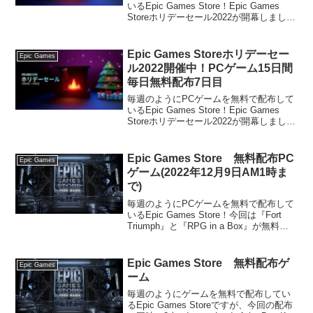
いるEpic Games Store！Epic Games
Storeホリデーセール2022が開幕しまし
た！2022年12月16日午前1時から2023年1
月6日午前1時(日本時間)まで、無数の割
引、無制.......
Epic Games Storeホリデーセー
Epic Games
ル2022開催中！PCゲーム15日間
毎日無料配布7日目
毎週のようにPCゲームを無料で配布して
いるEpic Games Store！Epic Games
Storeホリデーセール2022が開幕しまし
た！2022年12月16日午前1時から2023年1
月6日午前1時(日本時間)まで、無数の割
引、無制.......
Epic Games Store 無料配布PC
Epic Games
ゲーム(2022年12月9日AM1時ま
で)
毎週のようにPCゲームを無料で配布して
いるEpic Games Store！今回は『Fort
Triumph』と『RPG in a Box』が無料配
布されています。アカウントが無い方は
新規作成する必要がありますが、ログイ
ンして入手すれば期間.......
Epic Games Store 無料配布ゲ
Epic Games
ーム
毎週のようにゲームを無料で配布してい
るEpic Games Storeですが、今回の配布