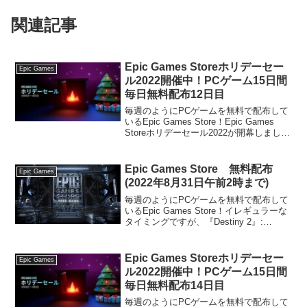
関連記事
Epic Games Storeホリデーセー
Epic Games
ル2022開催中！PCゲーム15日間
毎日無料配布12日目
毎週のようにPCゲームを無料で配布して
いるEpic Games Store！Epic Games
Storeホリデーセール2022が開幕しまし
た！2022年12月16日午前1時から2023年1
月6日午前1時(日本時間)まで、無数の割
引、無制.......
Epic Games Store 無料配布
Epic Games
(2022年8月31日午前2時まで)
毎週のようにPCゲームを無料で配布して
いるEpic Games Store！イレギュラーな
タイミングですが、『Destiny 2』:
Bungie 30周年パックが無料で配布されて
います。『Destiny 2』: Bungie 30周年パ
ッ.......
Epic Games Storeホリデーセー
Epic Games
ル2022開催中！PCゲーム15日間
毎日無料配布14日目
毎週のようにPCゲームを無料で配布して