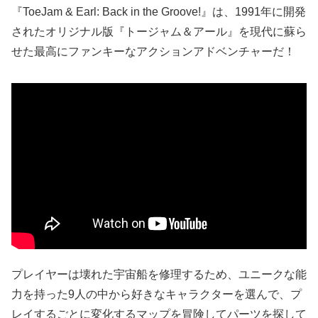
『ToeJam & Earl: Back in the Groove!』は、1991年に開発
されたオリジナル版『トージャム＆アール』を現代に蘇ら
せた最高にファンキーなアクションアドベンチャーだ！
プレイヤーは壊れた宇宙船を修理するため、ユニークな能
力を持った9人の中から好きなキャラクターを選んで、プ
レイするごとに変化するマップを冒険してパーツを探して