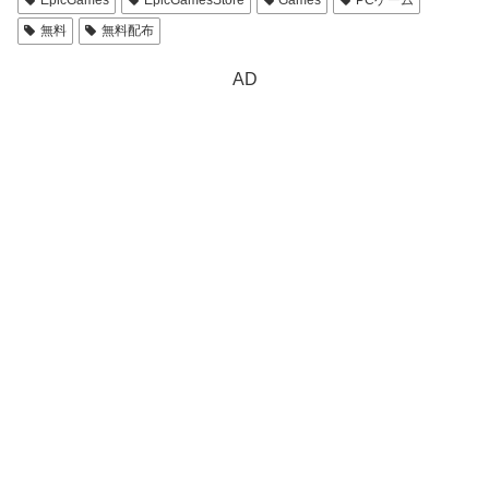
EpicGames
EpicGamesStore
Games
PCゲーム
無料
無料配布
AD